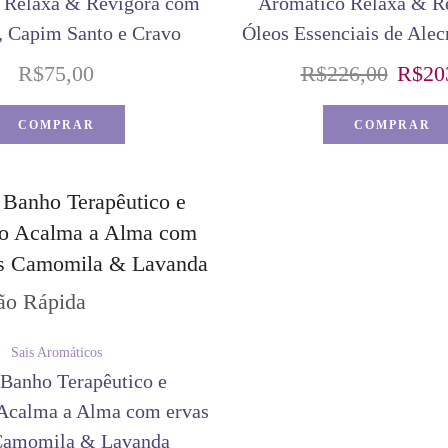
 Relaxa & Revigora com
Aromático Relaxa & R
, Capim Santo e Cravo
Óleos Essenciais de Alec
R$
75,00
R$
226,00
R$
20
COMPRAR
COMPRAR
ão Rápida
Sais Aromáticos
 Banho Terapêutico e
Acalma a Alma com ervas
Camomila & Lavanda