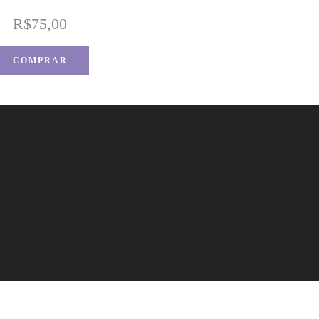
R$
75,00
COMPRAR
ontato@insightaromas.com.br
11 93372-4490
Close