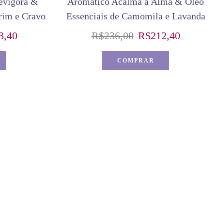
evigora &
Aromático Acalma a Alma & Óleo
rim e Cravo
Essenciais de Camomila e Lavanda
3,40
R$
236,00
R$
212,40
COMPRAR