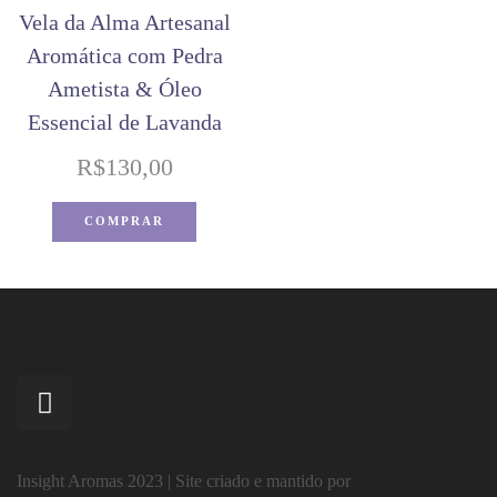
Vela da Alma Artesanal
Aromática com Pedra
Ametista & Óleo
Essencial de Lavanda
R$
130,00
COMPRAR
contato@insightaromas.com.br
11 93372-4490
Insight Aromas 2023 | Site criado e mantido por
Capim Design