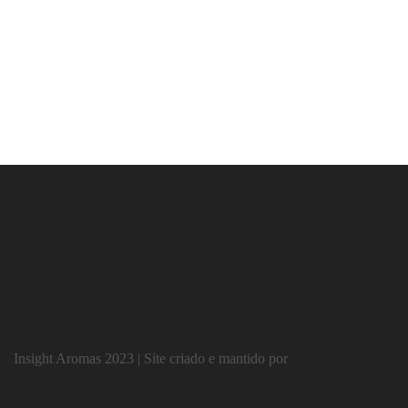
contato@insightaromas.com.br
11 93372-4490
Insight Aromas 2023 | Site criado e mantido por
Capim Design