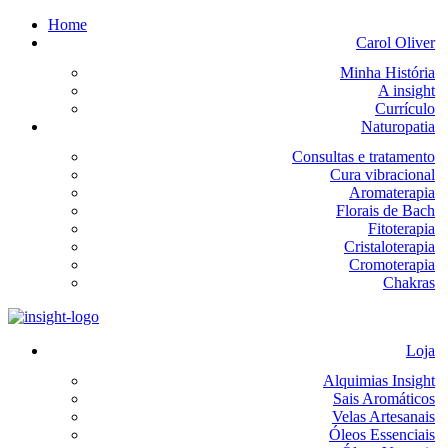
Home
Carol Oliver
Minha História
A insight
Currículo
Naturopatia
Consultas e tratamento
Cura vibracional
Aromaterapia
Florais de Bach
Fitoterapia
Cristaloterapia
Cromoterapia
Chakras
Loja
Alquimias Insight
Sais Aromáticos
Velas Artesanais
Óleos Essenciais