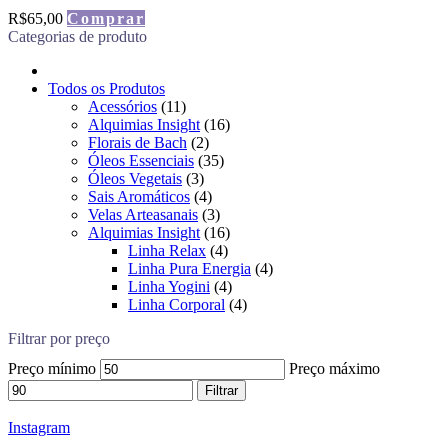
R$
65,00
Comprar
Categorias de produto
Todos os Produtos
Acessórios
(11)
Alquimias Insight
(16)
Florais de Bach
(2)
Óleos Essenciais
(35)
Óleos Vegetais
(3)
Sais Aromáticos
(4)
Velas Arteasanais
(3)
Alquimias Insight
(16)
Linha Relax
(4)
Linha Pura Energia
(4)
Linha Yogini
(4)
Linha Corporal
(4)
Filtrar por preço
Preço mínimo
Preço máximo
Filtrar
Instagram