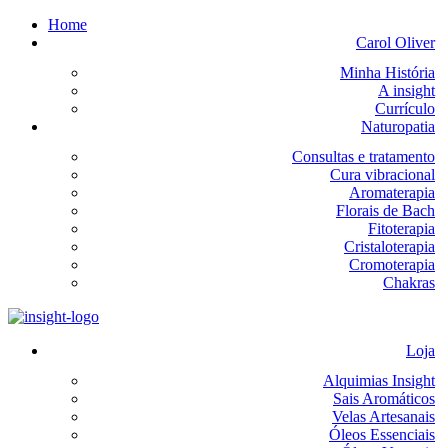
Home
Carol Oliver
Minha História
A insight
Currículo
Naturopatia
Consultas e tratamento
Cura vibracional
Aromaterapia
Florais de Bach
Fitoterapia
Cristaloterapia
Cromoterapia
Chakras
Loja
Alquimias Insight
Sais Aromáticos
Velas Artesanais
Óleos Essenciais